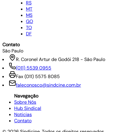
RS
MT
MS
GO
TO
DF
Contato
São Paulo
R. Coronel Artur de Godói 218 - São Paulo
(011) 5539 0955
Fax
(011) 5575 8085
faleconosco@sindcine.com.br
Navegação
Sobre Nós
Hub Sindical
Noticias
Contato
©
2026
Sindicine. Todos os direitos reservados.