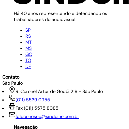
Há 40 anos representando e defendendo os
trabalhadores do audiovisual.
SP
RS
MT
MS
GO
TO
DF
Contato
São Paulo
R. Coronel Artur de Godói 218 - São Paulo
(011) 5539 0955
Fax
(011) 5575 8085
faleconosco@sindcine.com.br
Navegação